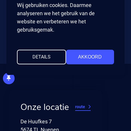
Wij gebruiken cookies. Daarmee
analyseren we het gebruik van de
OF VUL ONDERSTAAND FORMULIER IN
website en verbeteren we het
gebruiksgemak.
DETAILS
AKKOORD
Onze locatie
route
De Huufkes 7
5674 TL Nuenen