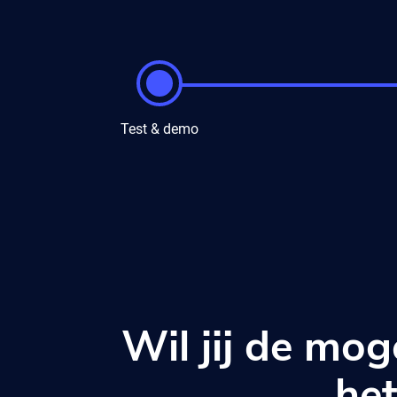
Test & demo
Wil jij de mo
het