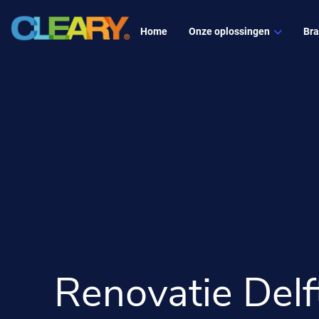
Home
Onze oplossingen
Br
S
L
MAATWERK OPLOSSING
I
E
B
Renovatie Del