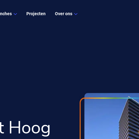
anches
Projecten
Over ons
igning
Vacatures
ichtarchitecten
Blogs
EN
PRODUCTEN
nterieurbouwers
lektrotechnische installatiebureaus
ouwarchitecten
ft Hoog