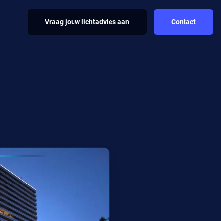
Vraag jouw lichtadvies aan
Contact
SERVICES